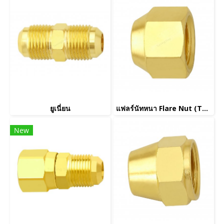
ยูเนี่ยน
แฟลร์นัทหนา Flare Nut (Thick)
New