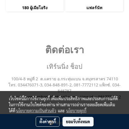
180 ผู้เมียโอริง
แฟลร์นัท
ติดต่อเรา
เทิร์นนิ่ง ช็อป
100/4-8 หมู่ที่ 2 ต.แคราย อ.กระทุ่มแบน จ.สมุทรสาคร 74110
โทร. 034476071-3, 034-848-891-2, 081-7772112 แฟ็กซ์. 034-
848787
E mail :
turningshop@hotmail.com , Line id : 0817772112
เว็บไซต์นี้มีการใช้งานคุกกี้ เพื่อเพิ่มประสิทธิภาพและประสบการณ์ที่ดี
ในการใช้งานเว็บไซต์ของท่าน ท่านสามารถอ่านรายละเอียดเพิ่มเติม
ได้ที่
นโยบายความเป็นส่วนตัว
และ
นโยบายคุกกี้
© Copyright 2016 All Rights Reserved. gafitting.co.th
ตั้งค่าคุกกี้
ยอมรับทั้งหมด
Message Us
Powered by
MakeWebEasy.com