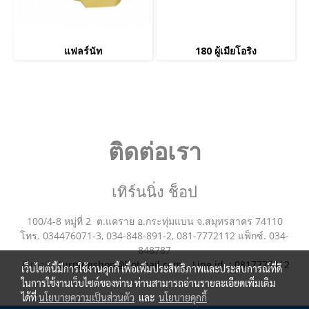
แฟลร์นัท
180 ผู้เมียโอริง
ติดต่อเรา
เทิร์นนิ่ง ช็อป
100/4-8 หมู่ที่ 2 ต.แคราย อ.กระทุ่มแบน จ.สมุทรสาคร 74110
โทร. 034476071-3, 034-848-891-2, 081-7772112 แฟ็กซ์. 034-
848787
E mail :
turningshop@hotmail.com , Line id : 0817772112
เว็บไซต์นี้มีการใช้งานคุกกี้ เพื่อเพิ่มประสิทธิภาพและประสบการณ์ที่ดี
ในการใช้งานเว็บไซต์ของท่าน ท่านสามารถอ่านรายละเอียดเพิ่มเติม
ได้ที่
นโยบายความเป็นส่วนตัว
และ
นโยบายคุกกี้